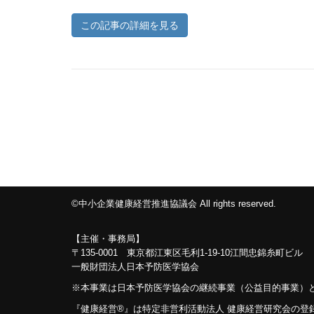
この記事の詳細を見る
©中小企業健康経営推進協議会 All rights reserved.
【主催・事務局】
〒135-0001 東京都江東区毛利1-19-10江間忠錦糸町ビル
一般財団法人日本予防医学協会
※本事業は日本予防医学協会の継続事業（公益目的事業）
『健康経営®』は特定非営利活動法人 健康経営研究会の登